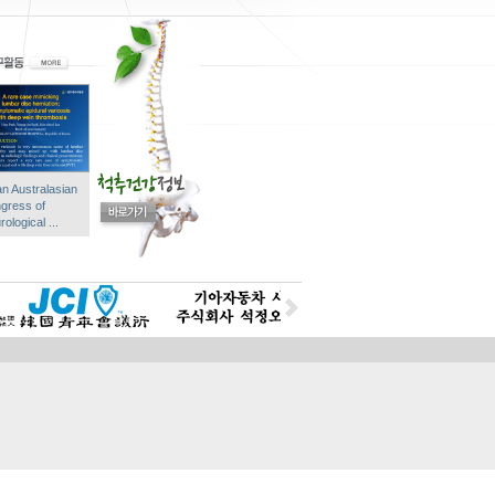
an Australasian
gress of
ological ...