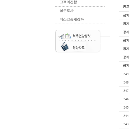
고객의견함
번
설문조사
공
디스크공개강좌
공
공
공
공
공
공
349
348
347
346
345
344
343